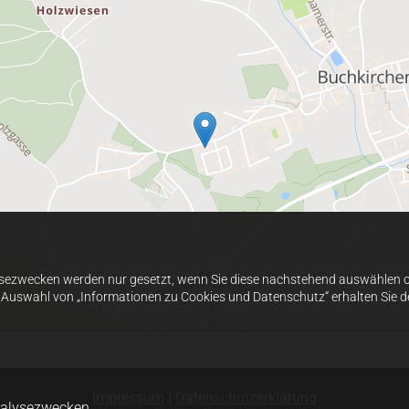
sezwecken werden nur gesetzt, wenn Sie diese nachstehend auswählen od
h Auswahl von „Informationen zu Cookies und Datenschutz“ erhalten Sie de
Impressum
|
Datenschutzerklärung
nalysezwecken