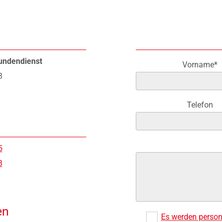
undendienst
Vorname*
3
Telefon
5
3
en
Es werden person