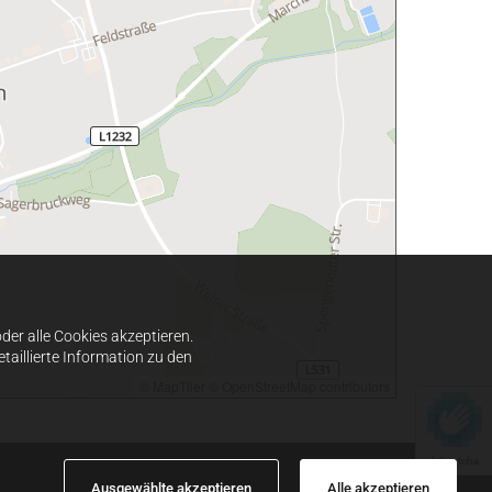
er alle Cookies akzeptieren.
taillierte Information zu den
© MapTiler
© OpenStreetMap contributors
hCaptcha
Ausgewählte akzeptieren
Alle akzeptieren